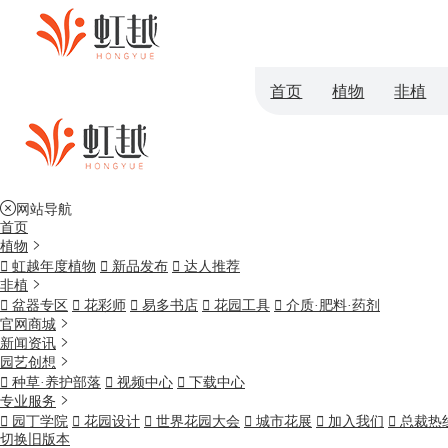
首页
植物
非植
网站导航
首页
植物

虹越年度植物

新品发布

达人推荐
非植

盆器专区

花彩师

易多书店

花园工具

介质·肥料·药剂
官网商城
新闻资讯
园艺创想

种草·养护部落

视频中心

下载中心
专业服务

园丁学院

花园设计

世界花园大会

城市花展

加入我们

总裁热
切换旧版本