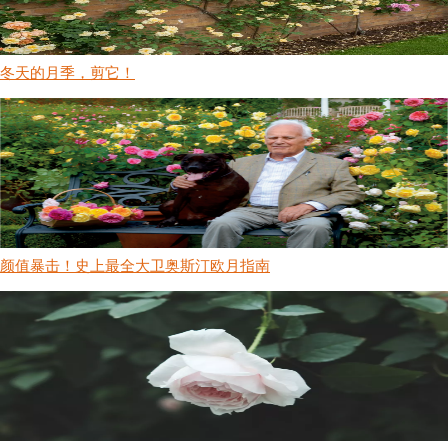
冬天的月季，剪它！
颜值暴击！史上最全大卫奥斯汀欧月指南