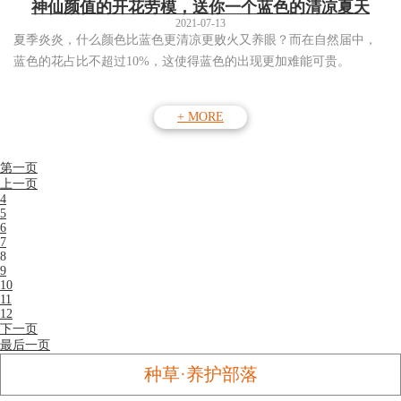
神仙颜值的开花劳模，送你一个蓝色的清凉夏天
2021-07-13
夏季炎炎，什么颜色比蓝色更清凉更败火又养眼？而在自然届中，
蓝色的花占比不超过10%，这使得蓝色的出现更加难能可贵。
+ MORE
第一页
上一页
4
5
6
7
8
9
10
11
12
下一页
最后一页
种草·养护部落