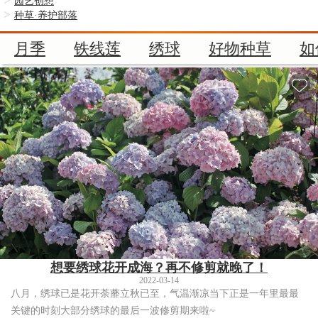
园艺创想
种草·养护部落
月季
铁线莲
绣球
好物种草
如
想要绣球花开成海？再不修剪就晚了！
2022-03-14
八月，绣球已是花开荼蘼立秋已至，气温渐凉当下正是一年里最最
关键的时刻大部分绣球的最后一波修剪期来啦~