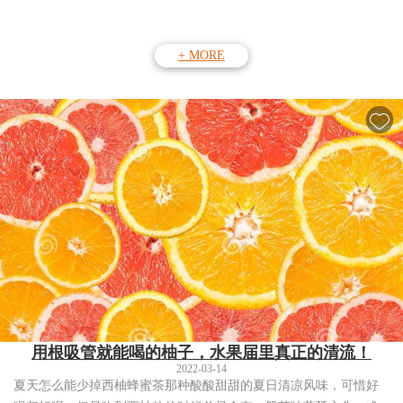
+ MORE
用根吸管就能喝的柚子，水果届里真正的清流！
2022-03-14
夏天怎么能少掉西柚蜂蜜茶那种酸酸甜甜的夏日清凉风味，可惜好