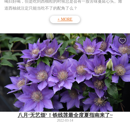
喝归好喝，但是吃到西柚粒的时候总是会有一股苦味蔓延心头。难
道西柚就注定只能当吃不了的配角了么？
+ MORE
八月‘无艺烦’！铁线莲最全度夏指南来了~
2022-03-14