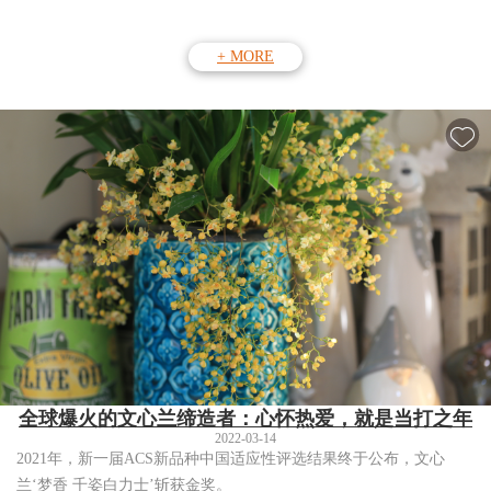
+ MORE
全球爆火的文心兰缔造者：心怀热爱，就是当打之年
2022-03-14
2021年，新一届ACS新品种中国适应性评选结果终于公布，文心
兰‘梦香 千姿白力士’斩获金奖。