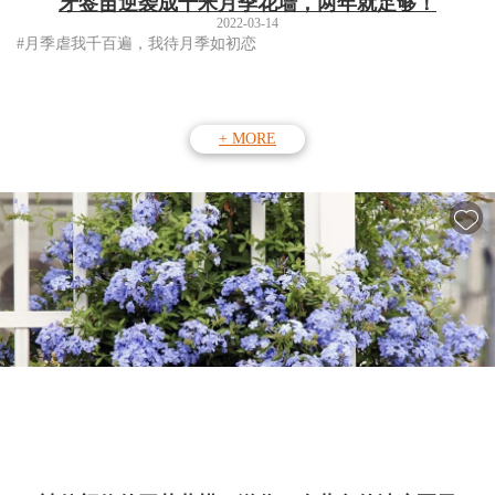
牙签苗逆袭成十米月季花墙，两年就足够！
2022-03-14
#月季虐我千百遍，我待月季如初恋
+ MORE