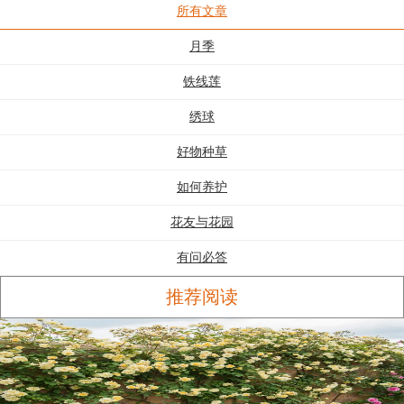
所有文章
月季
铁线莲
绣球
好物种草
如何养护
花友与花园
有问必答
推荐阅读